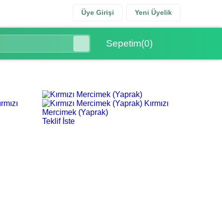
Üye Girişi
Yeni Üyelik
Sepetim
(
0
)
ırmızı
Kırmızı
Mercimek (Yaprak)
Teklif İste