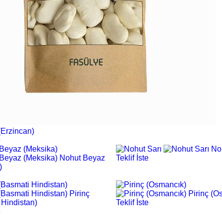
(Erzincan)
e
No
Nohut Beyaz
Teklif İste
)
e
Pirinç
Pirinç (O
 Hindistan)
Teklif İste
e