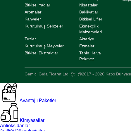
Bitkisel Yağlar
Nişastalar
Aromalar
Bakliyatlar
Kahveler
Bitkisel Lifler
Kurutulmuş Sebzeler
Ekmekçilik
Malzemeleri
Tuzlar
Aktariye
Kurutulmuş Meyveler
Ezmeler
Bitkisel Ekstraktlar
Tahin Helva
Pekmez
Gemici Gıda Ticaret Ltd. Şti. @2017 - 2026 Katkı Dünyası
Avantajlı Paketler
Kimyasallar
Antioksidanlar
Asitliği Düzenleyiciler