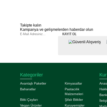
Takipte kalın
Kampanya ve gelişmelerden haberdar olun
KAYIT OL
Kategoriler
Kur
Avantajlı Paketler
Kimyasallar
Anas
Baharatlar
Pastacılık
Hakk
Malzemeleri
Bank
Bitki Çayları
Şifalı Bitkiler
İleti
Vegan Ürünler
Kuruyemişler
Mağa