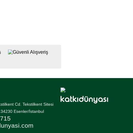
tilkent Cd. Tekstilkent Sitesi
34230 Esenler/İstanbul
 715
dunyasi.com