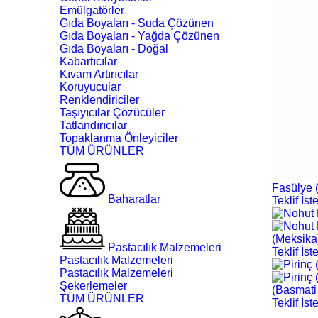
Emülgatörler
Gıda Boyaları - Suda Çözünen
Gıda Boyaları - Yağda Çözünen
Gıda Boyaları - Doğal
Kabartıcılar
Kıvam Artırıcılar
Koruyucular
Renklendiriciler
Taşıyıcılar Çözücüler
Tatlandırıcılar
Topaklanma Önleyiciler
TÜM ÜRÜNLER
Fasülye 
Baharatlar
Teklif İst
(Meksika
Pastacılık Malzemeleri
Teklif İst
Pastacılık Malzemeleri
Pastacılık Malzemeleri
Şekerlemeler
(Basmati
TÜM ÜRÜNLER
Teklif İst