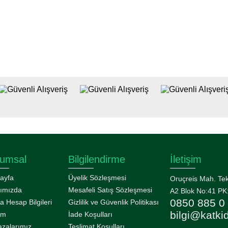
umsal
Bilgilendirme
İletişim
ayfa
Üyelik Sözleşmesi
Oruçreis Mah. Teks
ımızda
Mesafeli Satış Sözleşmesi
A2 Blok No:41 PK:
0850 885 0
a Hesap Bilgileri
Gizlilik ve Güvenlik Politikası
bilgi@katki
şim
İade Koşulları
zalarımız
Teslimat Koşulları