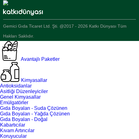
Gemici Gıda Ticaret Ltd. Şti. @2017 - 2026 Katkı Dünyası Tüm
Hakları Saklıdır.
Avantajlı Paketler
Kimyasallar
Antioksidanlar
Asitliği Düzenleyiciler
Genel Kimyasallar
Emülgatörler
Gıda Boyaları - Suda Çözünen
Gıda Boyaları - Yağda Çözünen
Gıda Boyaları - Doğal
Kabartıcılar
Kıvam Artırıcılar
Koruyucular