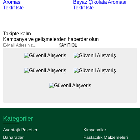
Aroması
Beyaz Çikolata Aroması
Teklif İste
Teklif İste
Takipte kalın
Kampanya ve gelişmelerden haberdar olun
KAYIT OL
Kategoriler
Avantajlı Paketler
Kimyasallar
Baharatlar
Pastacılık Malzemeleri