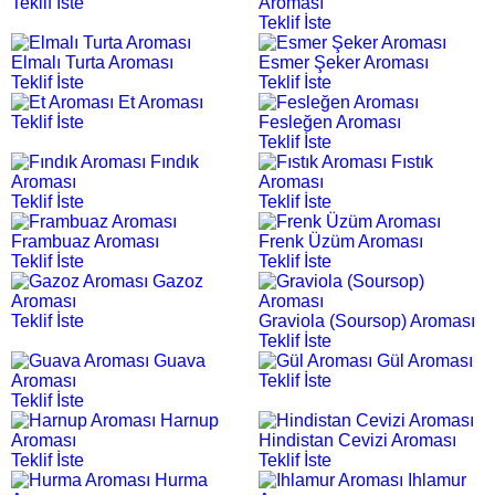
Teklif İste
Aroması
Teklif İste
Elmalı Turta Aroması
Esmer Şeker Aroması
Teklif İste
Teklif İste
Et Aroması
Teklif İste
Fesleğen Aroması
Teklif İste
Fındık
Fıstık
Aroması
Aroması
Teklif İste
Teklif İste
Frambuaz Aroması
Frenk Üzüm Aroması
Teklif İste
Teklif İste
Gazoz
Aroması
Teklif İste
Graviola (Soursop) Aroması
Teklif İste
Guava
Gül Aroması
Aroması
Teklif İste
Teklif İste
Harnup
Aroması
Hindistan Cevizi Aroması
Teklif İste
Teklif İste
Hurma
Ihlamur