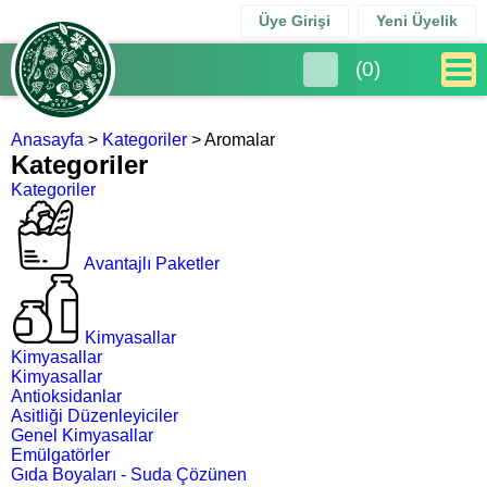
Üye Girişi
Yeni Üyelik
(
0
)
Anasayfa
>
Kategoriler
>
Aromalar
Kategoriler
Kategoriler
Avantajlı Paketler
Kimyasallar
Kimyasallar
Kimyasallar
Antioksidanlar
Asitliği Düzenleyiciler
Genel Kimyasallar
Emülgatörler
Gıda Boyaları - Suda Çözünen